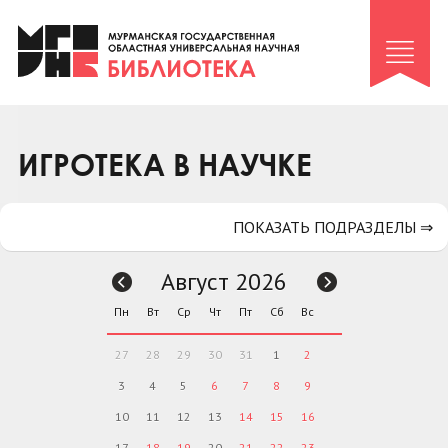
Клуб «Гиря и сельдерей»
Клуб «Семейный архив»
Клуб гидов
Коллегам
ИГРОТЕКА В НАУЧКЕ
Контакты
ПОКАЗАТЬ ПОДРАЗДЕЛЫ ⇒
Август 2026
Пн
Вт
Ср
Чт
Пт
Сб
Вс
27
28
29
30
31
1
2
3
4
5
6
7
8
9
10
11
12
13
14
15
16
17
18
19
20
21
22
23