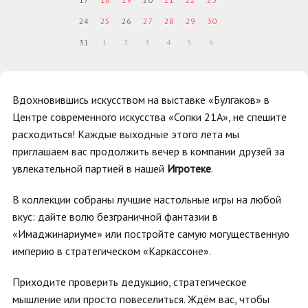
24
25
26
27
28
29
30
31
1
2
3
4
5
6
Вдохновившись искусством на выставке «Булгаков» в
Центре современного искусства «Сопки 21А», не спешите
расходиться! Каждые выходные этого лета мы
приглашаем вас продолжить вечер в компании друзей за
увлекательной партией в нашей
Игротеке
.
В коллекции собраны лучшие настольные игры на любой
вкус: дайте волю безграничной фантазии в
«Имаджинариуме» или постройте самую могущественную
империю в стратегическом «Каркассоне».
Приходите проверить дедукцию, стратегическое
мышление или просто повеселиться. Ждём вас, чтобы