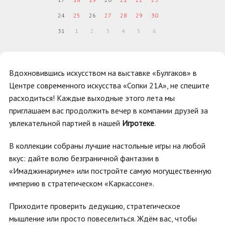
24
25
26
27
28
29
30
31
1
2
3
4
5
6
Вдохновившись искусством на выставке «Булгаков» в
Центре современного искусства «Сопки 21А», не спешите
расходиться! Каждые выходные этого лета мы
приглашаем вас продолжить вечер в компании друзей за
увлекательной партией в нашей
Игротеке
.
В коллекции собраны лучшие настольные игры на любой
вкус: дайте волю безграничной фантазии в
«Имаджинариуме» или постройте самую могущественную
империю в стратегическом «Каркассоне».
Приходите проверить дедукцию, стратегическое
мышление или просто повеселиться. Ждём вас, чтобы