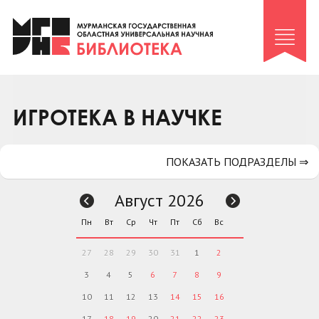
Клуб «Гиря и сельдерей»
Клуб «Семейный архив»
Клуб гидов
Коллегам
ИГРОТЕКА В НАУЧКЕ
Контакты
ПОКАЗАТЬ ПОДРАЗДЕЛЫ ⇒
Август 2026
Пн
Вт
Ср
Чт
Пт
Сб
Вс
27
28
29
30
31
1
2
3
4
5
6
7
8
9
10
11
12
13
14
15
16
17
18
19
20
21
22
23