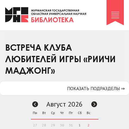
Клуб «Гиря и сельдерей»
Клуб «Семейный архив»
Клуб гидов
Коллегам
ВСТРЕЧА КЛУБА
Контакты
ЛЮБИТЕЛЕЙ ИГРЫ «РИИЧИ
МАДЖОНГ»
ПОКАЗАТЬ ПОДРАЗДЕЛЫ ⇒
Август 2026
Пн
Вт
Ср
Чт
Пт
Сб
Вс
27
28
29
30
31
1
2