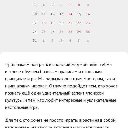
3
4
5
6
7
8
9
10
11
12
13
14
15
16
17
18
19
20
21
22
23
24
25
26
27
28
29
30
31
1
2
3
4
5
6
Приглашаем поиграть в японский маджонг вместе! На
встрече обучаем базовым правилам и основным
принципам игры. Мы рады как опытным мастерам, так и
начинающим игрокам. Отлично подойдет тем, кто хочет
познать ещё один удивительный аспект японской
культуры, и тем, кто любит интересные и увлекательные
настольные игры.
Для тех, кто хочет не просто играть, а расти над собой,
напоминаем: на каждой встрече вы можете принять