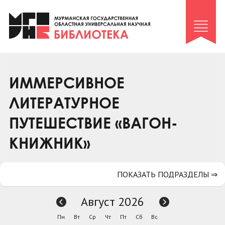
Клуб «Гиря и сельдерей»
Клуб «Семейный архив»
Клуб гидов
Коллегам
ИММЕРСИВНОЕ
Контакты
ЛИТЕРАТУРНОЕ
ПУТЕШЕСТВИЕ «ВАГОН-
КНИЖНИК»
ПОКАЗАТЬ ПОДРАЗДЕЛЫ ⇒
Август 2026
Пн
Вт
Ср
Чт
Пт
Сб
Вс