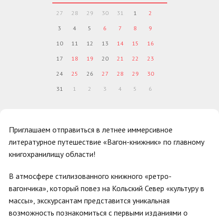
27
28
29
30
31
1
2
3
4
5
6
7
8
9
10
11
12
13
14
15
16
17
18
19
20
21
22
23
24
25
26
27
28
29
30
31
1
2
3
4
5
6
Приглашаем отправиться в летнее иммерсивное
литературное путешествие «Вагон-книжник» по главному
книгохранилищу области!
В атмосфере стилизованного книжного «ретро-
вагончика», который повез на Кольский Север «культуру в
массы», экскурсантам представится уникальная
возможность познакомиться с первыми изданиями о