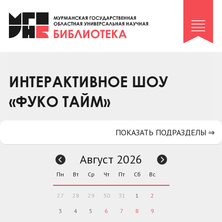
Клуб «Гиря и сельдерей»
Клуб «Семейный архив»
Клуб гидов
Коллегам
ИНТЕРАКТИВНОЕ ШОУ
Контакты
«ФУКО ТАЙМ»
ПОКАЗАТЬ ПОДРАЗДЕЛЫ ⇒
Август 2026
Пн
Вт
Ср
Чт
Пт
Сб
Вс
27
28
29
30
31
1
2
3
4
5
6
7
8
9