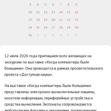
3
4
5
6
7
8
9
10
11
12
13
14
15
16
17
18
19
20
21
22
23
24
25
26
27
28
29
30
31
1
2
3
4
5
6
12 июля 2026 года приглашаем всех желающих на
экскурсию по выставке «Когда компьютеры были
большими». Она проводится в рамках просветительского
проекта «Доступная наука».
На выставке «Когда компьютеры были большими»
представлены электронно-вычислительные машины,
носители информации, периферийные устройства и
средства вычисления. Экспонаты сопровождаются
любопытными фактами и сведениями, посвященными