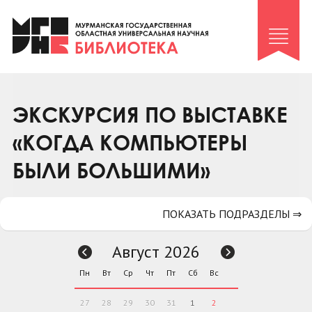
Клуб «Гиря и сельдерей»
Клуб «Семейный архив»
Клуб гидов
Коллегам
ЭКСКУРСИЯ ПО ВЫСТАВКЕ
Контакты
«КОГДА КОМПЬЮТЕРЫ
БЫЛИ БОЛЬШИМИ»
ПОКАЗАТЬ ПОДРАЗДЕЛЫ ⇒
Август 2026
Пн
Вт
Ср
Чт
Пт
Сб
Вс
27
28
29
30
31
1
2