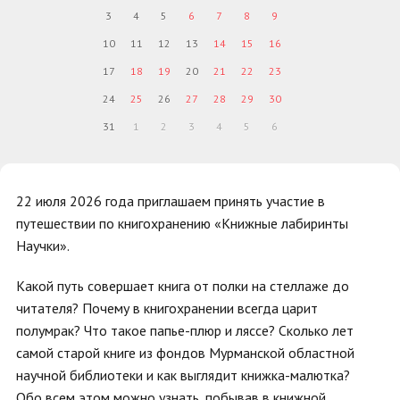
3
4
5
6
7
8
9
10
11
12
13
14
15
16
17
18
19
20
21
22
23
24
25
26
27
28
29
30
31
1
2
3
4
5
6
22 июля 2026 года приглашаем принять участие в
путешествии по книгохранению «Книжные лабиринты
Научки».
Какой путь совершает книга от полки на стеллаже до
читателя? Почему в книгохранении всегда царит
полумрак? Что такое папье-плюр и ляссе? Сколько лет
самой старой книге из фондов Мурманской областной
научной библиотеки и как выглядит книжка-малютка?
Обо всем этом можно узнать, побывав в книжной