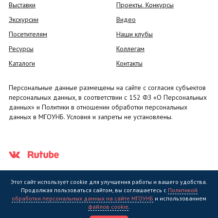
Выставки
Проекты. Конкурсы
Экскурсии
Видео
Посетителям
Наши клубы
Ресурсы
Коллегам
Каталоги
Контакты
Персональные данные размещены на сайте с согласия субъектов
персональных данных, в соответствии с 152 ФЗ «О Персональных
данных» и Политики в отношении обработки персональных
данных в МГОУНБ. Условия и запреты не установлены.
Этот сайт использует cookie для улучшения работы и вашего удобства.
Продолжая пользоваться сайтом, вы соглашаетесь с
Политикой
обработки персональных данных на сайте МГОУНБ
и использованием
Государственное областное бюджетное учреждение культуры
файлов cookie
.
"Мурманская государственная областная универсальная научная