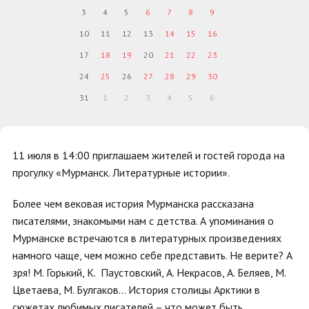
3
4
5
6
7
8
9
10
11
12
13
14
15
16
17
18
19
20
21
22
23
24
25
26
27
28
29
30
31
1
2
3
4
5
6
11 июля в 14:00 приглашаем жителей и гостей города на
прогулку «Мурманск. Литературные истории».
Более чем вековая история Мурманска рассказана
писателями, знакомыми нам с детства. А упоминания о
Мурманске встречаются в литературных произведениях
намного чаще, чем можно себе представить. Не верите? А
зря! М. Горький, К. Паустовский, А. Некрасов, А. Беляев, М.
Цветаева, М. Булгаков… История столицы Арктики в
сюжетах любимых писателей – что может быть