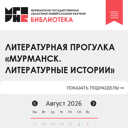
Клуб «Гиря и сельдерей»
Клуб «Семейный архив»
Клуб гидов
Коллегам
ЛИТЕРАТУРНАЯ ПРОГУЛКА
Контакты
«МУРМАНСК.
ЛИТЕРАТУРНЫЕ ИСТОРИИ»
ПОКАЗАТЬ ПОДРАЗДЕЛЫ ⇒
Август 2026
Пн
Вт
Ср
Чт
Пт
Сб
Вс
27
28
29
30
31
1
2