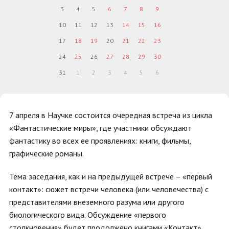
3
4
5
6
7
8
9
10
11
12
13
14
15
16
17
18
19
20
21
22
23
24
25
26
27
28
29
30
31
1
2
3
4
5
6
7 апреля в Научке состоится очередная встреча из цикла
«Фантастические миры», где участники обсуждают
фантастику во всех ее проявлениях: книги, фильмы,
графические романы.
Тема заседания, как и на предыдущей встрече – «первый
контакт»: сюжет встречи человека (или человечества) с
представителями внеземного разума или другого
биологического вида. Обсуждение «первого
столкновения» будет продолжено книгами «Контакт»