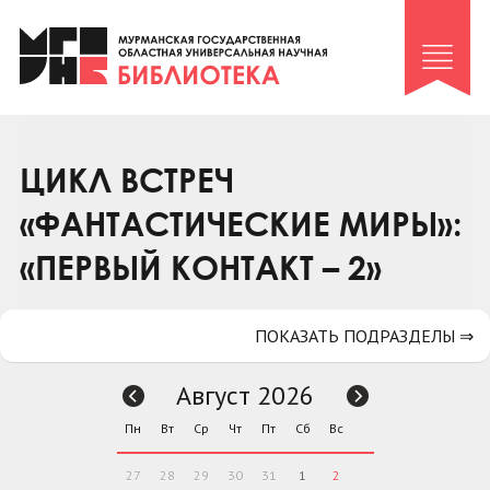
Клуб «Гиря и сельдерей»
Клуб «Семейный архив»
Клуб гидов
Коллегам
ЦИКЛ ВСТРЕЧ
Контакты
«ФАНТАСТИЧЕСКИЕ МИРЫ»:
«ПЕРВЫЙ КОНТАКТ – 2»
ПОКАЗАТЬ ПОДРАЗДЕЛЫ ⇒
Август 2026
Пн
Вт
Ср
Чт
Пт
Сб
Вс
27
28
29
30
31
1
2