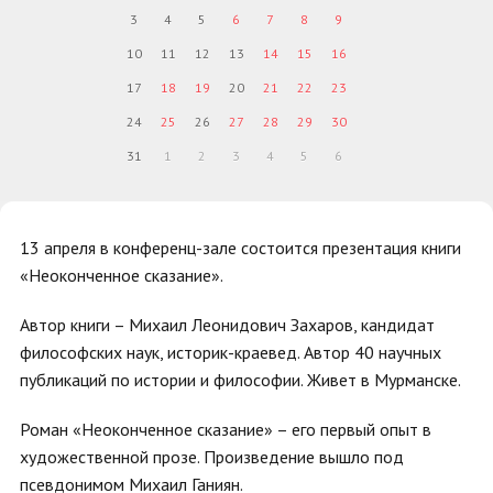
3
4
5
6
7
8
9
10
11
12
13
14
15
16
17
18
19
20
21
22
23
24
25
26
27
28
29
30
31
1
2
3
4
5
6
13 апреля в конференц-зале состоится презентация книги
«Неоконченное сказание».
Автор книги – Михаил Леонидович Захаров, кандидат
философских наук, историк-краевед. Автор 40 научных
публикаций по истории и философии. Живет в Мурманске.
Роман «Неоконченное сказание» – его первый опыт в
художественной прозе. Произведение вышло под
псевдонимом Михаил Ганиян.