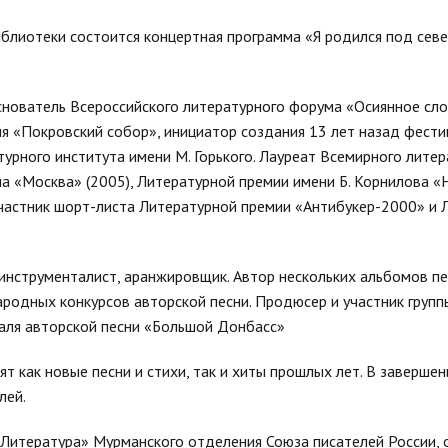
блиотеки состоится концертная программа «Я родился под сев
основатель Всероссийского литературного форума «Осиянное сло
 «Покровский собор», инициатор создания 13 лет назад фести
урного института имени М. Горького. Лауреат Всемирного лите
а «Москва» (2005), Литературной премии имени Б. Корнилова «Н
 Участник шорт-листа Литературной премии «Антибукер-2000» и
инструменталист, аранжировщик. Автор нескольких альбомов пе
ародных конкурсов авторской песни. Продюсер и участник групп
валя авторской песни «Большой Донбасс»
т как новые песни и стихи, так и хиты прошлых лет. В завершен
лей.
 Литература» Мурманского отделения Союза писателей России, 