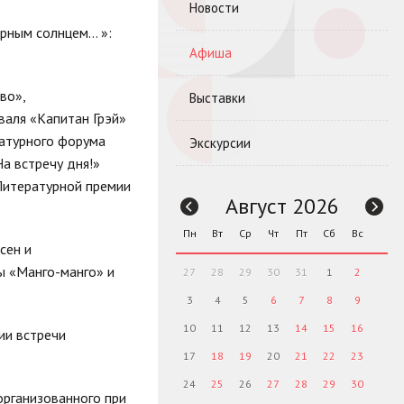
Новости
ерным солнцем… »:
Афиша
во»,
Выставки
валя «Капитан Грэй»
ратурного форума
Экскурсии
а встречу дня!»
 Литературной премии
Август 2026
Пн
Вт
Ср
Чт
Пт
Сб
Вс
сен и
ы «Манго-манго» и
27
28
29
30
31
1
2
3
4
5
6
7
8
9
10
11
12
13
14
15
16
ии встречи
17
18
19
20
21
22
23
24
25
26
27
28
29
30
организованного при