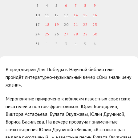
3
4
5
6
7
8
9
10
11
12
13
14
15
16
17
18
19
20
21
22
23
24
25
26
27
28
29
30
31
1
2
3
4
5
6
В преддверии Дня Победы в Научной библиотеке
пройдёт литературно-музыкальный вечер «Они знали цену
жизни».
Мероприятие приурочено к юбилеям известных советских
писателей и поэтов-фронтовиков: Юрия Бондарева,
Виктора Астафьева, Булата Окуджавы, Юлии Друниной,
Бориса Васильева. На вечере прозвучат знаменитые
стихотворения Юлии Друниной «Зинка», «Я столько раз
видала рукопашный…», известные песни Булата Окуджавы