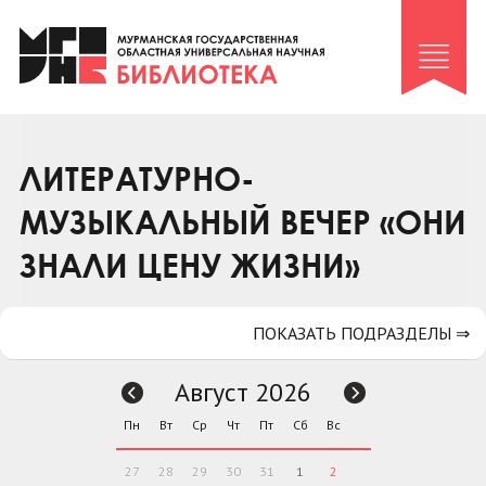
Клуб «Гиря и сельдерей»
Клуб «Семейный архив»
Клуб гидов
Коллегам
ЛИТЕРАТУРНО-
Контакты
МУЗЫКАЛЬНЫЙ ВЕЧЕР «ОНИ
ЗНАЛИ ЦЕНУ ЖИЗНИ»
ПОКАЗАТЬ ПОДРАЗДЕЛЫ ⇒
Август 2026
Пн
Вт
Ср
Чт
Пт
Сб
Вс
27
28
29
30
31
1
2