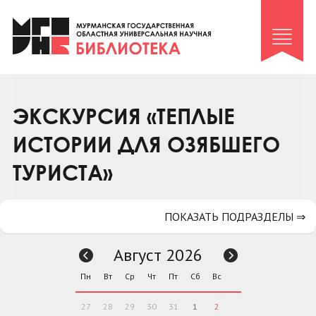
Клуб «Гиря и сельдерей»
Клуб «Семейный архив»
Клуб гидов
Коллегам
ЭКСКУРСИЯ «ТЕПЛЫЕ
Контакты
ИСТОРИИ ДЛЯ ОЗЯБШЕГО
ТУРИСТА»
ПОКАЗАТЬ ПОДРАЗДЕЛЫ ⇒
Август 2026
Пн
Вт
Ср
Чт
Пт
Сб
Вс
27
28
29
30
31
1
2