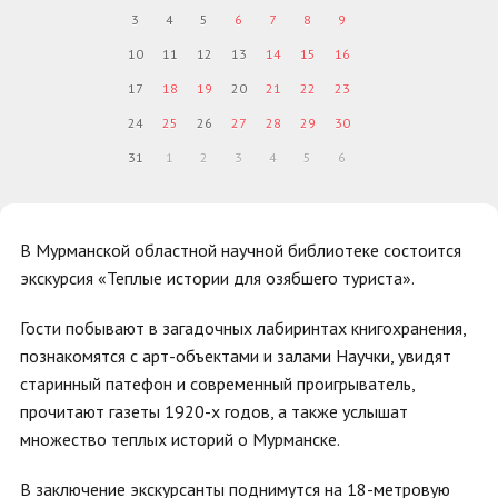
3
4
5
6
7
8
9
10
11
12
13
14
15
16
17
18
19
20
21
22
23
24
25
26
27
28
29
30
31
1
2
3
4
5
6
В Мурманской областной научной библиотеке состоится
экскурсия «Теплые истории для озябшего туриста».
Гости побывают в загадочных лабиринтах книгохранения,
познакомятся с арт-объектами и залами Научки, увидят
старинный патефон и современный проигрыватель,
прочитают газеты 1920-х годов, а также услышат
множество теплых историй о Мурманске.
В заключение экскурсанты поднимутся на 18-метровую