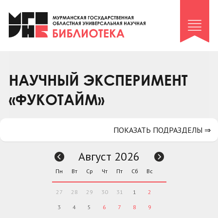
Клуб «Гиря и сельдерей»
Клуб «Семейный архив»
Клуб гидов
Коллегам
НАУЧНЫЙ ЭКСПЕРИМЕНТ
Контакты
«ФУКОТАЙМ»
ПОКАЗАТЬ ПОДРАЗДЕЛЫ ⇒
Август 2026
Пн
Вт
Ср
Чт
Пт
Сб
Вс
27
28
29
30
31
1
2
3
4
5
6
7
8
9