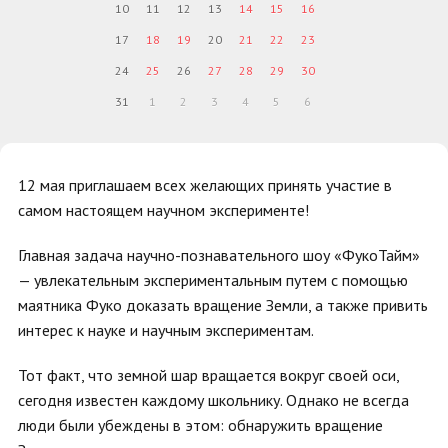
10
11
12
13
14
15
16
17
18
19
20
21
22
23
24
25
26
27
28
29
30
31
1
2
3
4
5
6
12 мая приглашаем всех желающих принять участие в
самом настоящем научном эксперименте!
Главная задача научно-познавательного шоу «ФукоТайм»
— увлекательным экспериментальным путем с помощью
маятника Фуко доказать вращение Земли, а также привить
интерес к науке и научным экспериментам.
Тот факт, что земной шар вращается вокруг своей оси,
сегодня известен каждому школьнику. Однако не всегда
люди были убеждены в этом: обнаружить вращение