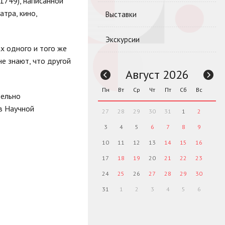
1749), написанной
тра, кино,
Выставки
Экскурсии
х одного и того же
не знают, что другой
Август 2026
Пн
Вт
Ср
Чт
Пт
Сб
Вс
тельно
в Научной
27
28
29
30
31
1
2
3
4
5
6
7
8
9
10
11
12
13
14
15
16
17
18
19
20
21
22
23
24
25
26
27
28
29
30
31
1
2
3
4
5
6