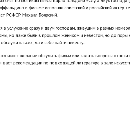
ьм снят по мотивам пьесы Карло Гольдони «Слуга двух господ» (
уффальдино в фильме исполнял советский и российский актёр теа
тист РСФСР Михаил Боярский.
 в услужение сразу к двум господам, живущим в разных номера
комы, но даже были в прошлом женихом и невестой, но до поры 
бслужить всех, да и себе найти невесту...
 возникнет желание обсудить фильм или задать вопросы относи
и даст рекомендации по подходящей литературе в зале искусст