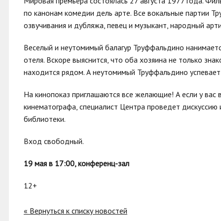
Мировая премьера состоялась 27 августа 1977 года. Фил
по канонам комедии дель арте. Все вокальные партии Тр
озвучивания и дубляжа, певец и музыкант, народный ар
Веселый и неутомимый балагур Труффальдино нанимается
отеля. Вскоре выяснится, что оба хозяина не только зна
находится рядом. А неутомимый Труффальдино успевает о
На кинопоказ приглашаются все желающие! А если у вас
кинематографа, специалист Центра проведет дискуссию 
библиотеки.
Вход свободный.
19 мая в 17:00, конференц-зал
12+
« Вернуться к списку новостей