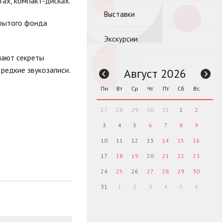
ах, компакт-дисках.
Выставки
крытого фонда
Экскурсии
нают секреты
редкие звукозаписи.
Август 2026
Пн
Вт
Ср
Чт
Пт
Сб
Вс
27
28
29
30
31
1
2
3
4
5
6
7
8
9
10
11
12
13
14
15
16
17
18
19
20
21
22
23
24
25
26
27
28
29
30
31
1
2
3
4
5
6