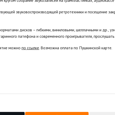
 кругом собрание звукозаписей на грампластинках, аудиокассет
ствующей звуковоспроизводящей ретротехники и посещение за
форматами дисков – гибкими, виниловыми, шеллачными и др., уз
таринного патефона и современного проигрывателя, прослушать 
иятие можно
по ссылке
. Возможна оплата по Пушкинской карте.