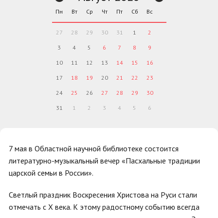
Пн
Вт
Ср
Чт
Пт
Сб
Вс
27
28
29
30
31
1
2
3
4
5
6
7
8
9
10
11
12
13
14
15
16
17
18
19
20
21
22
23
24
25
26
27
28
29
30
31
1
2
3
4
5
6
7 мая в Областной научной библиотеке состоится
литературно-музыкальный вечер «Пасхальные традиции
царской семьи в России».
Светлый праздник Воскресения Христова на Руси стали
отмечать с Х века. К этому радостному событию всегда