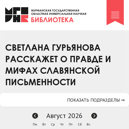
Клуб «Гиря и сельдерей»
Клуб «Семейный архив»
Клуб гидов
Коллегам
СВЕТЛАНА ГУРЬЯНОВА
Контакты
РАССКАЖЕТ О ПРАВДЕ И
МИФАХ СЛАВЯНСКОЙ
ПИСЬМЕННОСТИ
ПОКАЗАТЬ ПОДРАЗДЕЛЫ ⇒
Август 2026
Пн
Вт
Ср
Чт
Пт
Сб
Вс