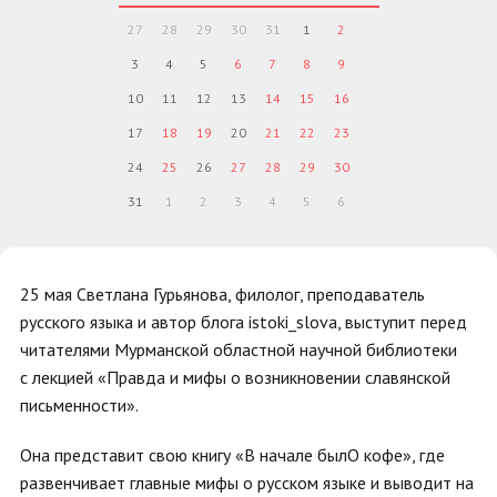
27
28
29
30
31
1
2
3
4
5
6
7
8
9
10
11
12
13
14
15
16
17
18
19
20
21
22
23
24
25
26
27
28
29
30
31
1
2
3
4
5
6
25 мая
Светлана Гурьянова, филолог, преподаватель
русского языка и автор блога istoki_slova, выступит перед
читателями Мурманской областной научной библиотеки
с
лекцией «Правда и мифы о возникновении славянской
письменности».
Она представит свою книгу «В начале былО кофе», где
развенчивает главные мифы о русском языке и выводит на