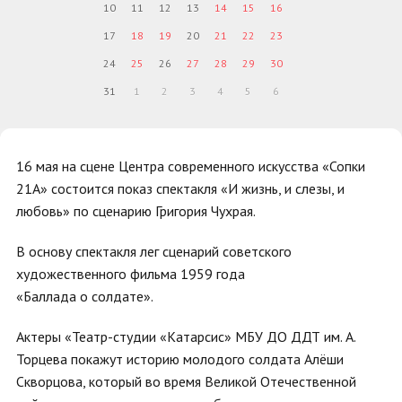
10
11
12
13
14
15
16
17
18
19
20
21
22
23
24
25
26
27
28
29
30
31
1
2
3
4
5
6
16 мая на сцене Центра современного искусства «Сопки
21А» состоится показ спектакля «И жизнь, и слезы, и
любовь» по сценарию Григория Чухрая.
В основу спектакля лег сценарий советского
художественного фильма 1959 года
«Баллада о солдате».
Актеры «Театр-студии «Катарсис» МБУ ДО ДДТ им. А.
Торцева покажут историю молодого солдата Алёши
Скворцова, который во время Великой Отечественной