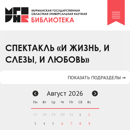
Клуб «Гиря и сельдерей»
Клуб «Семейный архив»
Клуб гидов
Коллегам
СПЕКТАКЛЬ «И ЖИЗНЬ, И
Контакты
СЛЕЗЫ, И ЛЮБОВЬ»
ПОКАЗАТЬ ПОДРАЗДЕЛЫ ⇒
Август 2026
Пн
Вт
Ср
Чт
Пт
Сб
Вс
27
28
29
30
31
1
2
3
4
5
6
7
8
9