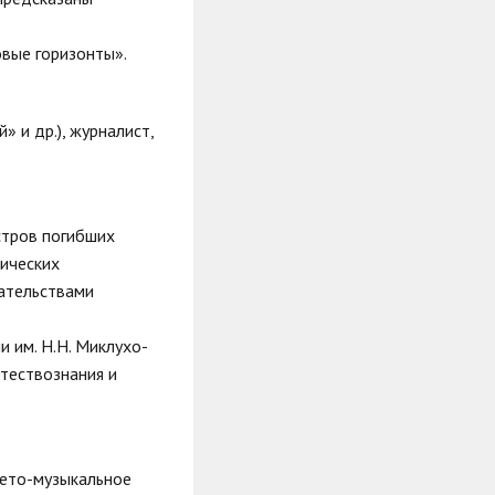
овые горизонты».
» и др.), журналист,
стров погибших
сических
ательствами
и им. Н.Н. Миклухо-
стествознания и
вето-музыкальное