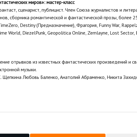
нтастических миров»: мастер-класс
-фантаст, сценарист, публицист. Член Союза журналистов и литер
ов, сборника романтической и фантастической прозы, более 25
imeZero, Destiny (Предназначение), Фрагория, Funny War, Rappel
ime World, DiezelPunk, Geopolitica Online, Zemlayne, Lost Sector, 
ние отрывков из известных фантастических произведений и с
ктронной музыки.
. Щепкина Любовь Баленко, Анатолий Абраменко, Никита Захидо