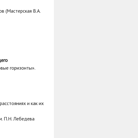
в (Мастерская В.А.
щего
овые горизонты».
расстояниях и как их
м. П.Н. Лебедева