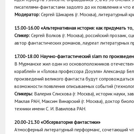
писателями-фантастами задолго до их появления и что 
Модератор:
Сергей Шикарев (г. Москва), литературный 
15.00-16.00 «Альтернативная история: как придумать то,
Спикер:
Сергей Волков (г. Москва), российский прозаик, с
автор фантастических романов, лауреат литературных п
17.00-18.00 Научно-фантастический slam по произведен
В Мурманске жил один из основоположников отечественн
кораблей» и «Голова профессора Доуэля» Александр Бел
произведений великого фантаста будут сопровождаться
возможности появления описываемых событий (технологи
Спикеры:
Валерия Слискова (г. Москва), историк науки, 
Маклая РАН, Максим Винарский (г. Москва), доктор биоло
техники имени С. И. Вавилова РАН.
20.00-21.30 «Обсерватория фантастики»
Атмосферный литературный перформанс, сочетающий чте