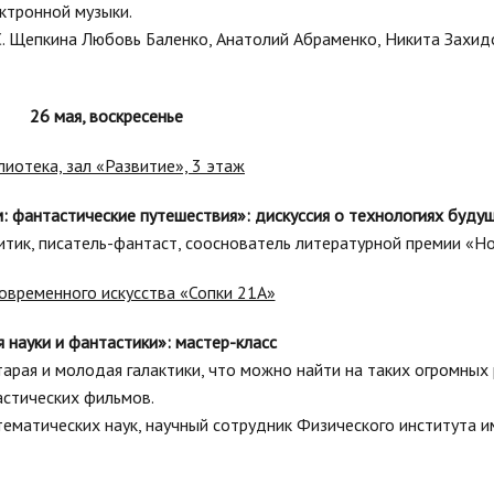
ктронной музыки.
. Щепкина Любовь Баленко, Анатолий Абраменко, Никита Захидо
26 мая, воскресенье
лиотека, зал «Развитие», 3 этаж
м: фантастические путешествия»: дискуссия о технологиях буду
ритик, писатель-фантаст, сооснователь литературной премии «Н
овременного искусства «Сопки 21А»
 науки и фантастики»: мастер-класс
арая и молодая галактики, что можно найти на таких огромных 
астических фильмов.
тематических наук, научный сотрудник Физического института и