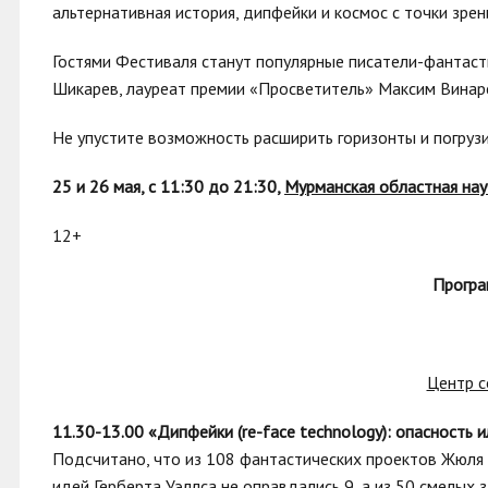
альтернативная история, дипфейки и космос с точки зрен
Гостями Фестиваля станут популярные писатели-фантасты
Шикарев, лауреат премии «Просветитель» Максим Винарск
Не упустите возможность расширить горизонты и погрузи
25 и 26 мая, с 11:30 до 21:30,
Мурманская областная нау
12+
Програ
Центр с
11.30-13.00 «Дипфейки (re-face technology): опасность 
Подсчитано, что из 108 фантастических проектов Жюля 
идей Герберта Уэллса не оправдались 9, а из 50 смелых