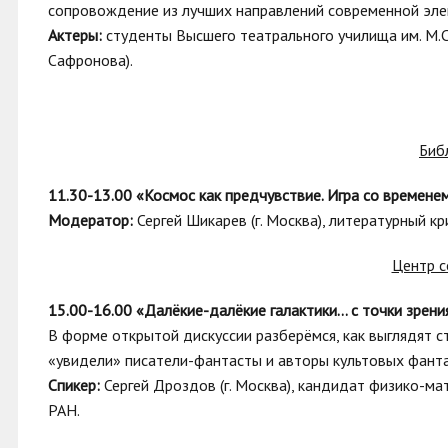
сопровождение из лучших направлений современной эле
Актеры:
студенты Высшего театрального училища им. М.С
Сафронова).
Биб
11.30-13.00 «Космос как предчувствие. Игра со времене
Модератор:
Сергей Шикарев (г. Москва), литературный к
Центр с
15.00-16.00 «Далёкие-далёкие галактики… с точки зрения
В форме открытой дискуссии разберёмся, как выглядят ст
«увидели» писатели-фантасты и авторы культовых фант
Спикер:
Сергей Дроздов (г. Москва), кандидат физико-ма
РАН.