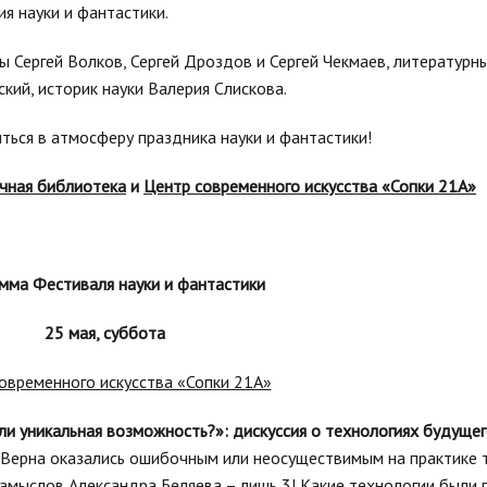
ия науки и фантастики.
 Сергей Волков, Сергей Дроздов и Сергей Чекмаев, литературны
ий, историк науки Валерия Слискова.
ться в атмосферу праздника науки и фантастики!
чная библиотека
и
Центр современного искусства «Сопки 21А»
мма Фестиваля науки и фантастики
25 мая, суббота
овременного искусства «Сопки 21А»
или уникальная возможность?»: дискуссия о технологиях будуще
Верна оказались ошибочным или неосуществимым на практике т
 замыслов Александра Беляева – лишь 3! Какие технологии были