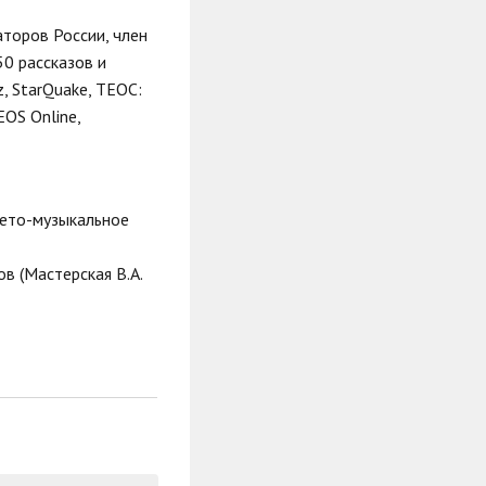
аторов России, член
0 рассказов и
z, StarQuake, TEOC:
EOS Online,
вето-музыкальное
в (Мастерская В.А.