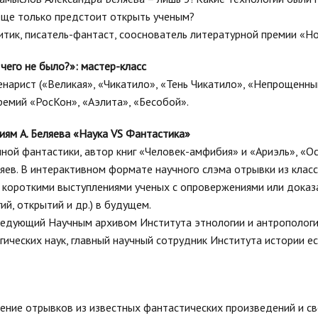
еще только предстоит открыть ученым?
критик, писатель-фантаст, сооснователь литературной премии «Н
 чего не было?»: мастер-класс
ценарист («Великая», «Чикатило», «Тень Чикатило», «Непрощенный
ремий «РосКон», «Аэлита», «Бесобой».
иям А. Беляева «Наука VS Фантастика»
ой фантастики, автор книг «Человек-амфибия» и «Ариэль», «О
яев. В интерактивном формате научного слэма отрывки из клас
 короткими выступлениями ученых с опровержениями или доказ
й, открытий и др.) в будущем.
заведующий Научным архивом Института этнологии и антропологи
гических наук, главный научный сотрудник Института истории е
ние отрывков из известных фантастических произведений и с