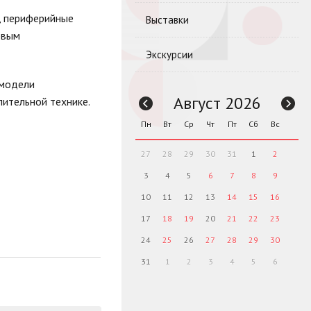
, периферийные
Выставки
рвым
Экскурсии
 модели
Август 2026
лительной технике.
Пн
Вт
Ср
Чт
Пт
Сб
Вс
27
28
29
30
31
1
2
3
4
5
6
7
8
9
10
11
12
13
14
15
16
17
18
19
20
21
22
23
24
25
26
27
28
29
30
31
1
2
3
4
5
6