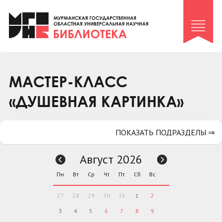
Клуб «Гиря и сельдерей»
Клуб «Семейный архив»
Клуб гидов
Коллегам
МАСТЕР-КЛАСС
Контакты
«ДУШЕВНАЯ КАРТИНКА»
ПОКАЗАТЬ ПОДРАЗДЕЛЫ ⇒
Август 2026
Пн
Вт
Ср
Чт
Пт
Сб
Вс
27
28
29
30
31
1
2
3
4
5
6
7
8
9