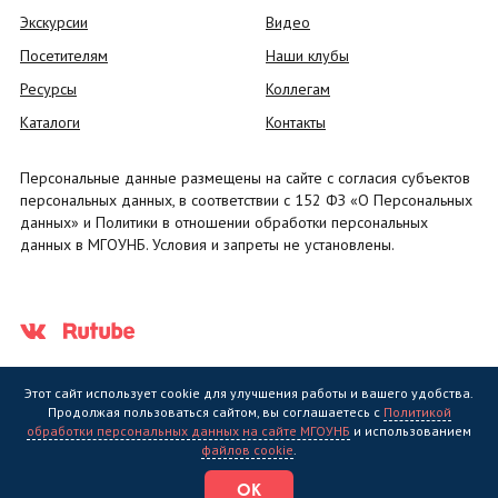
Экскурсии
Видео
Посетителям
Наши клубы
Ресурсы
Коллегам
Каталоги
Контакты
Персональные данные размещены на сайте с согласия субъектов
персональных данных, в соответствии с 152 ФЗ «О Персональных
данных» и Политики в отношении обработки персональных
данных в МГОУНБ. Условия и запреты не установлены.
Этот сайт использует cookie для улучшения работы и вашего удобства.
Продолжая пользоваться сайтом, вы соглашаетесь с
Политикой
обработки персональных данных на сайте МГОУНБ
и использованием
Государственное областное бюджетное учреждение культуры
файлов cookie
.
"Мурманская государственная областная универсальная научная
библиотека" (МГОУНБ) © 2006 - 2026
ОК