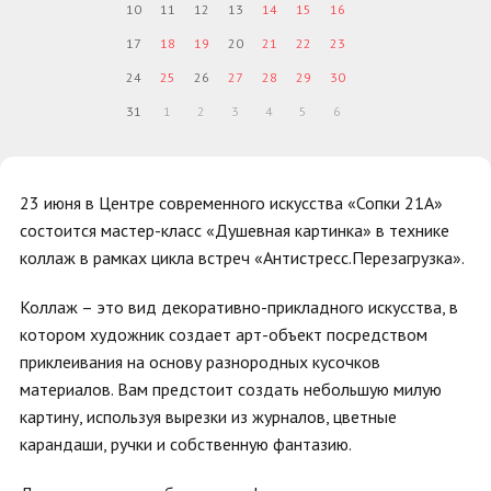
10
11
12
13
14
15
16
17
18
19
20
21
22
23
24
25
26
27
28
29
30
31
1
2
3
4
5
6
23 июня в Центре современного искусства «Сопки 21А»
состоится мастер-класс «Душевная картинка» в технике
коллаж в рамках цикла встреч «Антистресс.Перезагрузка».
Коллаж – это вид декоративно-прикладного искусства, в
котором художник создает арт-объект посредством
приклеивания на основу разнородных кусочков
материалов. Вам предстоит создать небольшую милую
картину, используя вырезки из журналов, цветные
карандаши, ручки и собственную фантазию.