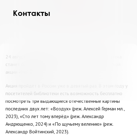
10
11
12
13
14
15
16
Контакты
17
18
19
20
21
22
23
24
25
26
27
28
29
30
31
1
2
3
4
5
6
24 августа Мурманская областная научная библиотека
станет одной из площадок ежегодной Всероссийской
акции «Ночь кино»!
Акция пройдет в России уже в девятый раз. В этом году у
посетителей библиотеки есть возможность бесплатно
посмотреть три выдающиеся отечественные картины
последних двух лет: «Воздух» (реж. Алексей Герман мл.,
2023), «Сто лет тому вперёд» (реж. Александр
Андрющенко, 2024) и «По щучьему велению» (реж.
Александр Войтинский, 2023).