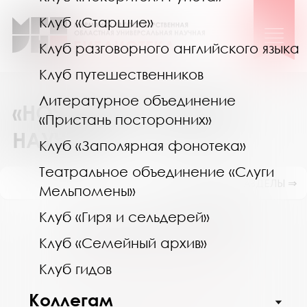
Клуб «Старшие»
Клуб разговорного английского языка
Клуб путешественников
Литературное объединение
«НОЧЬ КИНО - 2024» В
«Пристань посторонних»
НАУЧКЕ!
Клуб «Заполярная фонотека»
Театральное объединение «Слуги
ПОКАЗАТЬ ПОДРАЗДЕЛЫ ⇒
Мельпомены»
Клуб «Гиря и сельдерей»
Август 2026
Клуб «Семейный архив»
Пн
Вт
Ср
Чт
Пт
Сб
Вс
Клуб гидов
27
28
29
30
31
1
2
3
4
5
6
7
8
9
Коллегам