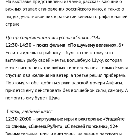
На выставке представлены издания, рассказывающие о
важных этапах становления российского кино, а также о
людях, участвовавших в развитии кинематографа в нашей
стране.
Центр современного искусства «Сопки. 21А»
12:30-14:30 – показ фильма «По щучьему велению», 6+
Если ты идешь на рыбалку – будь готов к тому, что
вытянешь рыбу своей мечты, волшебную Щуку, которая
может исполнить три любых твоих желания. Только Емеля
спустил два желания на ветер, а третье решил приберечь.
Поэтому, чтобы добиться руки царской дочери Анфисы,
придется ему действовать без волшебной силы, самому. А
помогать ему будет Щука.
3 этаж, учебный класс
12:30-20:00 – виртуальные игры и викторины: «Угадайте
со спины», «Синема.РуЛит», «С песней по жизни», 12+
Занимательные игры и викторины на знание детского и