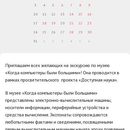
3
4
5
6
7
8
9
10
11
12
13
14
15
16
17
18
19
20
21
22
23
24
25
26
27
28
29
30
31
1
2
3
4
5
6
Приглашаем всех желающих на экскурсию по музею
«Когда компьютеры были большими»! Она проводится в
рамках просветительского проекта «Доступная наука».
В музее «Когда компьютеры были большими»
представлены электронно-вычислительные машины,
носители информации, периферийные устройства и
средства вычисления. Экспонаты сопровождаются
любопытными фактами и сведениями, посвященными
первым вычислительным машинам начала эпохи появления