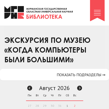
Клуб «Гиря и сельдерей»
Клуб «Семейный архив»
Клуб гидов
Коллегам
ЭКСКУРСИЯ ПО МУЗЕЮ
Контакты
«КОГДА КОМПЬЮТЕРЫ
БЫЛИ БОЛЬШИМИ»
ПОКАЗАТЬ ПОДРАЗДЕЛЫ ⇒
Август 2026
Пн
Вт
Ср
Чт
Пт
Сб
Вс
27
28
29
30
31
1
2