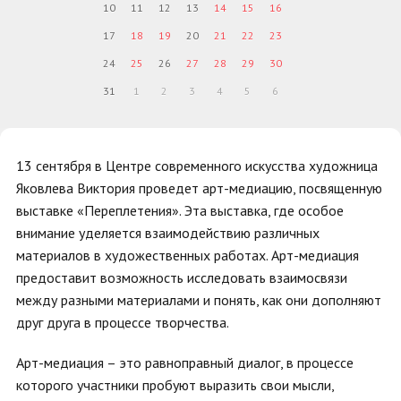
10
11
12
13
14
15
16
17
18
19
20
21
22
23
24
25
26
27
28
29
30
31
1
2
3
4
5
6
13 сентября в Центре современного искусства художница
Яковлева Виктория проведет арт-медиацию, посвященную
выставке «Переплетения». Эта выставка, где особое
внимание уделяется взаимодействию различных
материалов в художественных работах. Арт-медиация
предоставит возможность исследовать взаимосвязи
между разными материалами и понять, как они дополняют
друг друга в процессе творчества.
Арт-медиация – это равноправный диалог, в процессе
которого участники пробуют выразить свои мысли,