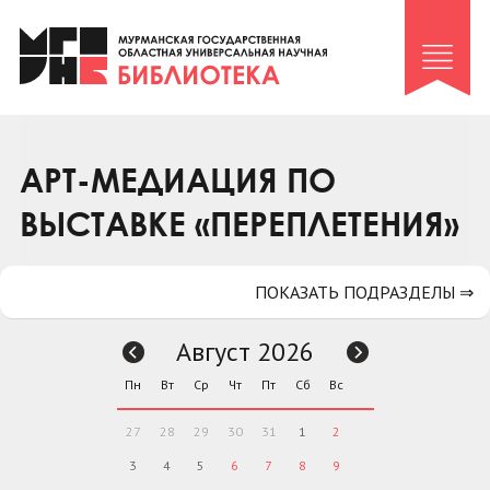
Клуб «Гиря и сельдерей»
Клуб «Семейный архив»
Клуб гидов
Коллегам
АРТ-МЕДИАЦИЯ ПО
Контакты
ВЫСТАВКЕ «ПЕРЕПЛЕТЕНИЯ»
ПОКАЗАТЬ ПОДРАЗДЕЛЫ ⇒
Август 2026
Пн
Вт
Ср
Чт
Пт
Сб
Вс
27
28
29
30
31
1
2
3
4
5
6
7
8
9