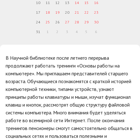
10
11
12
13
14
15
16
17
18
19
20
21
22
23
24
25
26
27
28
29
30
31
1
2
3
4
5
6
В Научной библиотеке после летнего перерыва
продолжают работать тренинги «Основы работы на
компьютере». Мы приглашаем представителей старшего
возраста. Обучающиеся познакомятся с краткой историей
компьютерной техники, типами устройств, узнают
принципы работы клавиатуры и мыши, изучат функционал
клавиш и кнопок, рассмотрят общую структуру файловой
системы компьютера. Много внимания будет уделяться
работе во всемирной сети Интернет. После окончания
тренингов пенсионеры смогут самостоятельно общаться в
социальных сетях и пользоваться полезными и