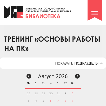
Клуб «Гиря и сельдерей»
Клуб «Семейный архив»
Клуб гидов
Коллегам
ТРЕНИНГ «ОСНОВЫ РАБОТЫ
Контакты
НА ПК»
ПОКАЗАТЬ ПОДРАЗДЕЛЫ ⇒
Август 2026
Пн
Вт
Ср
Чт
Пт
Сб
Вс
27
28
29
30
31
1
2
3
4
5
6
7
8
9