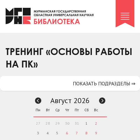
Клуб «Гиря и сельдерей»
Клуб «Семейный архив»
Клуб гидов
Коллегам
ТРЕНИНГ «ОСНОВЫ РАБОТЫ
Контакты
НА ПК»
ПОКАЗАТЬ ПОДРАЗДЕЛЫ ⇒
Август 2026
Пн
Вт
Ср
Чт
Пт
Сб
Вс
27
28
29
30
31
1
2
3
4
5
6
7
8
9