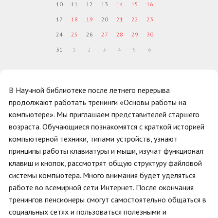
10
11
12
13
14
15
16
17
18
19
20
21
22
23
24
25
26
27
28
29
30
31
1
2
3
4
5
6
В Научной библиотеке после летнего перерыва
продолжают работать тренинги «Основы работы на
компьютере». Мы приглашаем представителей старшего
возраста. Обучающиеся познакомятся с краткой историей
компьютерной техники, типами устройств, узнают
принципы работы клавиатуры и мыши, изучат функционал
клавиш и кнопок, рассмотрят общую структуру файловой
системы компьютера. Много внимания будет уделяться
работе во всемирной сети Интернет. После окончания
тренингов пенсионеры смогут самостоятельно общаться в
социальных сетях и пользоваться полезными и