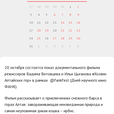
27
28
29
30
31
1
2
3
4
5
6
7
8
9
10
11
12
13
14
15
16
17
18
19
20
21
22
23
24
25
26
27
28
29
30
31
1
2
3
4
5
6
20 октября состоится показ документального фильма
режиссеров Вадима Витовцева и Ильи Цыганова
«
Хозяин
Алтайских гор» в рамках @fankfest (Дней научного кино
ФАНК).
Фильм рассказывает о приключениях снежного барса в
горах Алтая: завораживающая неизведанная природа и
самая неуловимая дикая кошка – ирбис.