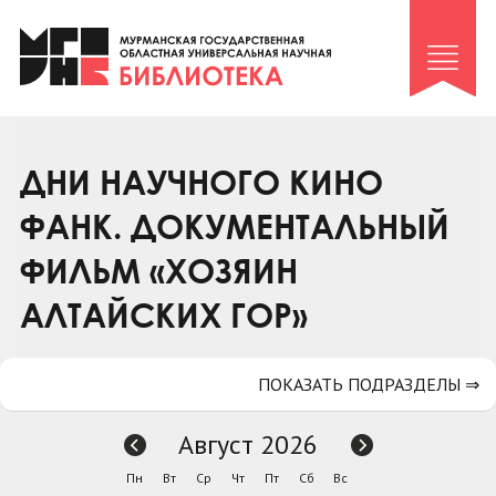
Клуб «Гиря и сельдерей»
Клуб «Семейный архив»
Клуб гидов
Коллегам
ДНИ НАУЧНОГО КИНО
Контакты
ФАНК. ДОКУМЕНТАЛЬНЫЙ
ФИЛЬМ «ХОЗЯИН
АЛТАЙСКИХ ГОР»
ПОКАЗАТЬ ПОДРАЗДЕЛЫ ⇒
Август 2026
Пн
Вт
Ср
Чт
Пт
Сб
Вс