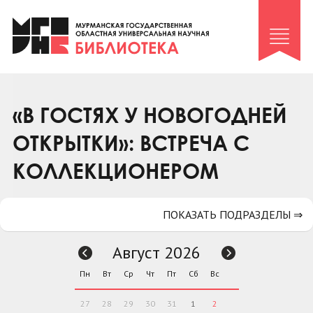
Клуб «Гиря и сельдерей»
Клуб «Семейный архив»
Клуб гидов
Коллегам
«В ГОСТЯХ У НОВОГОДНЕЙ
Контакты
ОТКРЫТКИ»: ВСТРЕЧА С
КОЛЛЕКЦИОНЕРОМ
ПОКАЗАТЬ ПОДРАЗДЕЛЫ ⇒
Август 2026
Пн
Вт
Ср
Чт
Пт
Сб
Вс
27
28
29
30
31
1
2