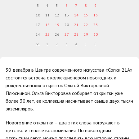
3
4
5
6
7
8
9
10
11
12
13
14
15
16
17
18
19
20
21
22
23
24
25
26
27
28
29
30
31
1
2
3
4
5
6
30 декабря в Центре современного искусства «Сопки 21А»
состоится встреча с коллекционером новогодних и
рождественских открыток Ольгой Викторовной
Плюсниной. Ольга Викторовна собирает открытки уже
более 30 лет, ее коллекция насчитывает свыше двух тысяч
экземпляров.
Новогодние открытки – два этих слова погружают в
детство и теплые воспоминания. По новогодним
открыткам легко можно проследить всю историю страны.