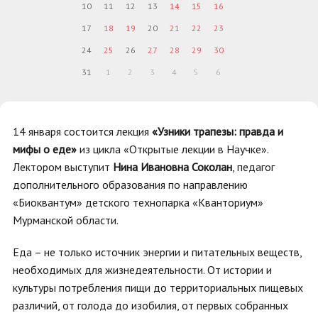
10
11
12
13
14
15
16
17
18
19
20
21
22
23
24
25
26
27
28
29
30
31
1
2
3
4
5
6
14 января состоится лекция
«Узники трапезы: правда и
мифы о еде»
из цикла «Открытые лекции в Научке».
Лектором выступит
Нина Ивановна Соколан
, педагог
дополнительного образования по направлению
«Биоквантум» детского технопарка «Кванториум»
Мурманской области.
Еда – не только источник энергии и питательных веществ,
необходимых для жизнедеятельности. От истории и
культуры потребления пищи до территориальных пищевых
различий, от голода до изобилия, от первых собранных