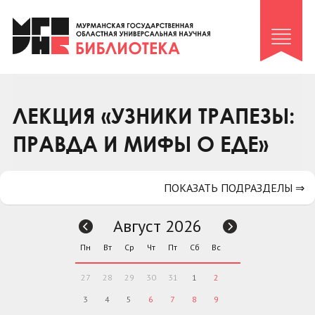
Клуб «Гиря и сельдерей»
Клуб «Семейный архив»
Клуб гидов
Коллегам
ЛЕКЦИЯ «УЗНИКИ ТРАПЕЗЫ:
Контакты
ПРАВДА И МИФЫ О ЕДЕ»
ПОКАЗАТЬ ПОДРАЗДЕЛЫ ⇒
Август 2026
Пн
Вт
Ср
Чт
Пт
Сб
Вс
27
28
29
30
31
1
2
3
4
5
6
7
8
9