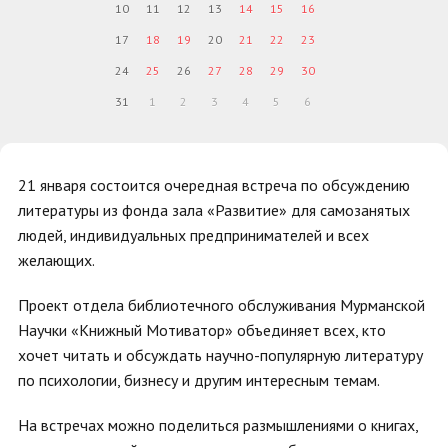
10
11
12
13
14
15
16
17
18
19
20
21
22
23
24
25
26
27
28
29
30
31
1
2
3
4
5
6
21 января состоится очередная встреча по обсуждению
литературы из фонда зала «Развитие» для самозанятых
людей, индивидуальных предпринимателей и всех
желающих.
Проект отдела библиотечного обслуживания Мурманской
Научки «Книжный Мотиватор» объединяет всех, кто
хочет читать и обсуждать научно-популярную литературу
по психологии, бизнесу и другим интересным темам.
На встречах можно поделиться размышлениями о книгах,