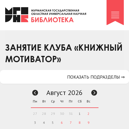
Клуб «Гиря и сельдерей»
Клуб «Семейный архив»
Клуб гидов
Коллегам
ЗАНЯТИЕ КЛУБА «КНИЖНЫЙ
Контакты
МОТИВАТОР»
ПОКАЗАТЬ ПОДРАЗДЕЛЫ ⇒
Август 2026
Пн
Вт
Ср
Чт
Пт
Сб
Вс
27
28
29
30
31
1
2
3
4
5
6
7
8
9