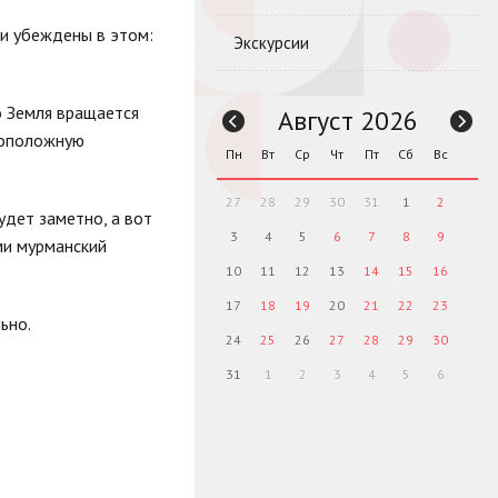
ли убеждены в этом:
Экскурсии
о Земля вращается
Август 2026
ивоположную
Пн
Вт
Ср
Чт
Пт
Сб
Вс
27
28
29
30
31
1
2
удет заметно, а вот
3
4
5
6
7
8
9
ми мурманский
10
11
12
13
14
15
16
17
18
19
20
21
22
23
ьно.
24
25
26
27
28
29
30
31
1
2
3
4
5
6