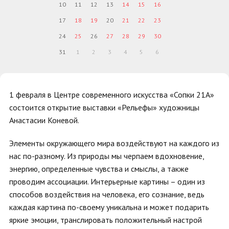
10
11
12
13
14
15
16
17
18
19
20
21
22
23
24
25
26
27
28
29
30
31
1
2
3
4
5
6
1 февраля в Центре современного искусства «Сопки 21А»
состоится открытие выставки «Рельефы» художницы
Анастасии Коневой.
Элементы окружающего мира воздействуют на каждого из
нас по-разному. Из природы мы черпаем вдохновение,
энергию, определенные чувства и смыслы, а также
проводим ассоциации. Интерьерные картины – один из
способов воздействия на человека, его сознание, ведь
каждая картина по-своему уникальна и может подарить
яркие эмоции, транслировать положительный настрой