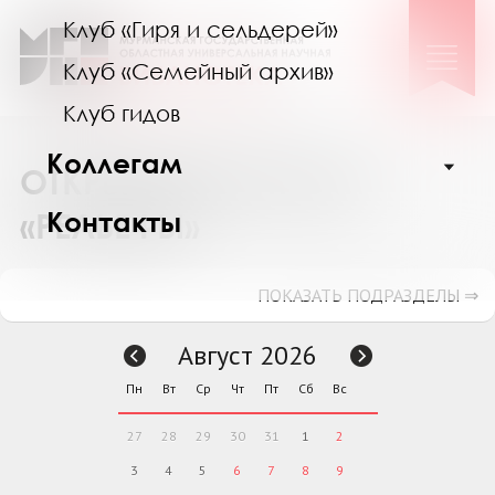
Клуб «Гиря и сельдерей»
Клуб «Семейный архив»
Клуб гидов
Коллегам
ОТКРЫТИЕ ВЫСТАВКИ
Контакты
«РЕЛЬЕФЫ»
ПОКАЗАТЬ ПОДРАЗДЕЛЫ ⇒
Август 2026
Пн
Вт
Ср
Чт
Пт
Сб
Вс
27
28
29
30
31
1
2
3
4
5
6
7
8
9