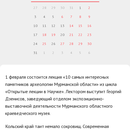
27
28
29
30
31
1
2
3
4
5
6
7
8
9
10
11
12
13
14
15
16
17
18
19
20
21
22
23
24
25
26
27
28
29
30
31
1
2
3
4
5
6
1 февраля состоится лекция «10 самых интересных
памятников археологии Мурманской области» из цикла
«Открытые лекции в Научке». Лектором выступит Георгий
Дзенисов, заведующий отделом экспозиционно-
выставочной деятельности Мурманского областного
краеведческого музея.
Кольский край таит немало сокровищ. Современная