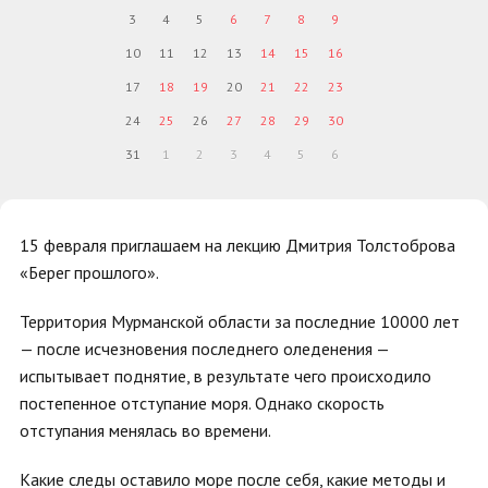
3
4
5
6
7
8
9
10
11
12
13
14
15
16
17
18
19
20
21
22
23
24
25
26
27
28
29
30
31
1
2
3
4
5
6
15 февраля приглашаем на лекцию Дмитрия Толстоброва
«Берег прошлого».
Территория Мурманской области за последние 10000 лет
— после исчезновения последнего оледенения —
испытывает поднятие, в результате чего происходило
постепенное отступание моря. Однако скорость
отступания менялась во времени.
Какие следы оставило море после себя, какие методы и