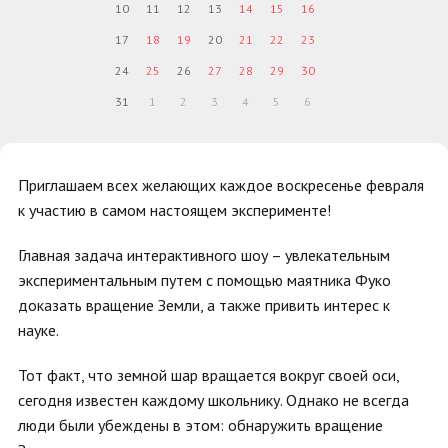
10
11
12
13
14
15
16
17
18
19
20
21
22
23
24
25
26
27
28
29
30
31
1
2
3
4
5
6
Приглашаем всех желающих каждое воскресенье февраля
к участию в самом настоящем эксперименте!
Главная задача интерактивного шоу – увлекательным
экспериментальным путем с помощью маятника Фуко
доказать вращение Земли, а также привить интерес к
науке.
Тот факт, что земной шар вращается вокруг своей оси,
сегодня известен каждому школьнику. Однако не всегда
люди были убеждены в этом: обнаружить вращение