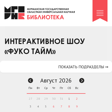
Клуб «Гиря и сельдерей»
Клуб «Семейный архив»
Клуб гидов
Коллегам
ИНТЕРАКТИВНОЕ ШОУ
Контакты
«ФУКО ТАЙМ»
ПОКАЗАТЬ ПОДРАЗДЕЛЫ ⇒
Август 2026
Пн
Вт
Ср
Чт
Пт
Сб
Вс
27
28
29
30
31
1
2
3
4
5
6
7
8
9