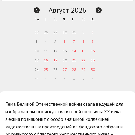
Август 2026
Пн
Вт
Ср
Чт
Пт
Сб
Вс
27
28
29
30
31
1
2
3
4
5
6
7
8
9
10
11
12
13
14
15
16
17
18
19
20
21
22
23
24
25
26
27
28
29
30
31
1
2
3
4
5
6
Тема Великой Отечественной войны стала ведущей для
изобразительного искусства второй половины ХХ века.
Лекция познакомит с особо значимой коллекцией
художественных произведений из фондового собрания
Мурманского областного художественного музея –