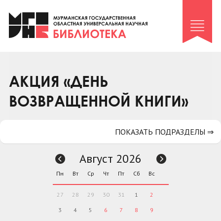
Клуб «Гиря и сельдерей»
Клуб «Семейный архив»
Клуб гидов
Коллегам
АКЦИЯ «ДЕНЬ
Контакты
ВОЗВРАЩЕННОЙ КНИГИ»
ПОКАЗАТЬ ПОДРАЗДЕЛЫ ⇒
Август 2026
Пн
Вт
Ср
Чт
Пт
Сб
Вс
27
28
29
30
31
1
2
3
4
5
6
7
8
9