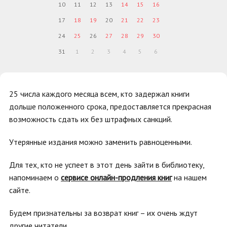
10
11
12
13
14
15
16
17
18
19
20
21
22
23
24
25
26
27
28
29
30
31
1
2
3
4
5
6
25 числа каждого месяца всем, кто задержал книги
дольше положенного срока, предоставляется прекрасная
возможность сдать их без штрафных санкций.
Утерянные издания можно заменить равноценными.
Для тех, кто не успеет в этот день зайти в библиотеку,
напоминаем о
сервисе онлайн-продления книг
на нашем
сайте.
Будем признательны за возврат книг – их очень ждут
другие читатели.