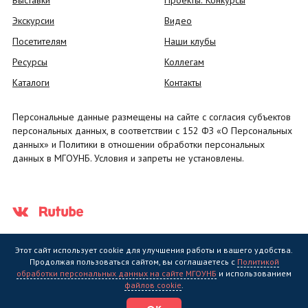
Выставки
Проекты. Конкурсы
Экскурсии
Видео
Посетителям
Наши клубы
Ресурсы
Коллегам
Каталоги
Контакты
Персональные данные размещены на сайте с согласия субъектов
персональных данных, в соответствии с 152 ФЗ «О Персональных
данных» и Политики в отношении обработки персональных
данных в МГОУНБ. Условия и запреты не установлены.
Этот сайт использует cookie для улучшения работы и вашего удобства.
Продолжая пользоваться сайтом, вы соглашаетесь с
Политикой
обработки персональных данных на сайте МГОУНБ
и использованием
Государственное областное бюджетное учреждение культуры
файлов cookie
.
"Мурманская государственная областная универсальная научная
библиотека" (МГОУНБ) © 2006 - 2026