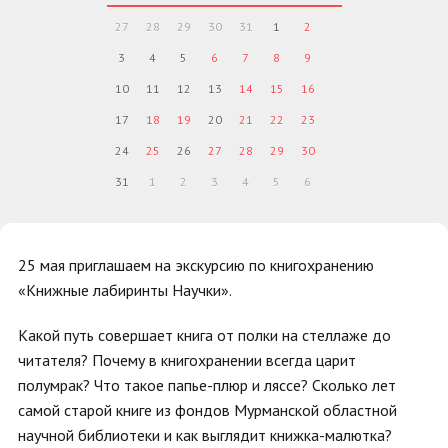
27
28
29
30
31
1
2
3
4
5
6
7
8
9
10
11
12
13
14
15
16
17
18
19
20
21
22
23
24
25
26
27
28
29
30
31
1
2
3
4
5
6
25 мая приглашаем на экскурсию по книгохранению
«Книжные лабиринты Научки».
Какой путь совершает книга от полки на стеллаже до
читателя? Почему в книгохранении всегда царит
полумрак? Что такое папье-плюр и ляссе? Сколько лет
самой старой книге из фондов Мурманской областной
научной библиотеки и как выглядит книжка-малютка?