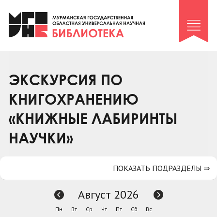
Клуб «Гиря и сельдерей»
Клуб «Семейный архив»
Клуб гидов
Коллегам
ЭКСКУРСИЯ ПО
Контакты
КНИГОХРАНЕНИЮ
«КНИЖНЫЕ ЛАБИРИНТЫ
НАУЧКИ»
ПОКАЗАТЬ ПОДРАЗДЕЛЫ ⇒
Август 2026
Пн
Вт
Ср
Чт
Пт
Сб
Вс