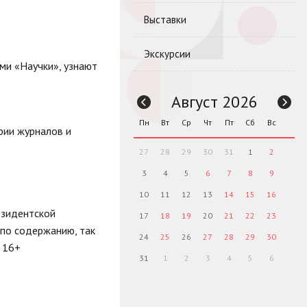
Выставки
Экскурсии
ми «Научки», узнают
Август 2026
Пн
Вт
Ср
Чт
Пт
Сб
Вс
рии журналов и
27
28
29
30
31
1
2
3
4
5
6
7
8
9
10
11
12
13
14
15
16
езидентской
17
18
19
20
21
22
23
 по содержанию, так
24
25
26
27
28
29
30
 16+
31
1
2
3
4
5
6