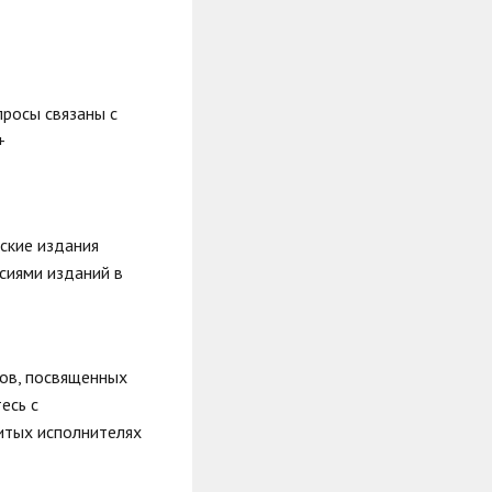
опросы связаны с
+
ские издания
сиями изданий в
лов, посвященных
есь с
итых исполнителях