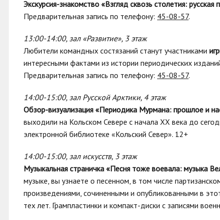
Э
кскурсия-знакомство «Взгляд сквозь столетия: русская
Предварительная запись по телефону:
45-08-57
.
13:00-14:00, зал «Развитие», 3 этаж
Любители командных состязаний станут участниками
иг
интересными фактами из истории периодических изданий
Предварительная запись по телефону:
45-08-57
.
14:00-15:00, зал Русской Арктики, 4 этаж
Обзор-визуализация «Периодика Мурмана: прошлое и н
выходили на Кольском Севере с начала XX века до сего
электронной библиотеке «Кольский Север». 12+
14:00-15:00, зал искусств, 3 этаж
Музыкальная страничка «Песня тоже воевала: музыка Ве
музыке, вы узнаете о песенном, в том числе партизанск
произведениями, сочиненными и опубликованными в это
тех лет. Грампластинки и компакт-диски с записями воен