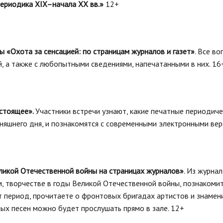
 периодика XIX–начала XX вв.»
12+
ры «Охота за сенсацией: по страницам журналов и газет»
. Все в
, а также с любопытными сведениями, напечатанными в них. 16
астоящее».
Участники встречи узнают, какие печатные периодиче
дняшнего дня, и познакомятся с современными электронными вер
ликой Отечественной войны на страницах журналов»
. Из журна
ом, творчестве в годы Великой Отечественной войны, познакомит
т период, прочитаете о фронтовых бригадах артистов и знамен
ных песен можно будет прослушать прямо в зале. 12+