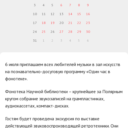
3
4
5
6
7
8
9
10
11
12
13
14
15
16
17
18
19
20
21
22
23
24
25
26
27
28
29
30
31
1
2
3
4
5
6
6 июля приглашаем всех любителей музыки в зал искусств
на познавательно-досуговую программу «Один час в
фонотеке».
Фонотека Научной библиотеки – крупнейшее за Полярным
кругом собрание звукозаписей на грампластинках,
аудиокассетах, компакт-дисках.
Гостям будет проведена экскурсия по выставке
действующей звуковоспроизводящей ретротехники. Они