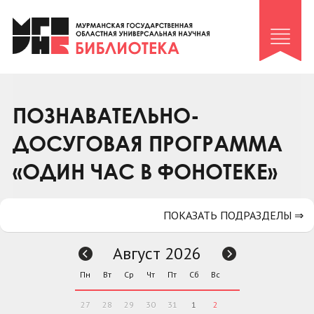
Клуб «Гиря и сельдерей»
Клуб «Семейный архив»
Клуб гидов
Коллегам
ПОЗНАВАТЕЛЬНО-
Контакты
ДОСУГОВАЯ ПРОГРАММА
«ОДИН ЧАС В ФОНОТЕКЕ»
ПОКАЗАТЬ ПОДРАЗДЕЛЫ ⇒
Август 2026
Пн
Вт
Ср
Чт
Пт
Сб
Вс
27
28
29
30
31
1
2