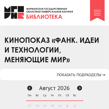
Клуб «Гиря и сельдерей»
Клуб «Семейный архив»
Клуб гидов
Коллегам
КИНОПОКАЗ «ФАНК. ИДЕИ
Контакты
И ТЕХНОЛОГИИ,
МЕНЯЮЩИЕ МИР»
ПОКАЗАТЬ ПОДРАЗДЕЛЫ ⇒
Август 2026
Пн
Вт
Ср
Чт
Пт
Сб
Вс
27
28
29
30
31
1
2