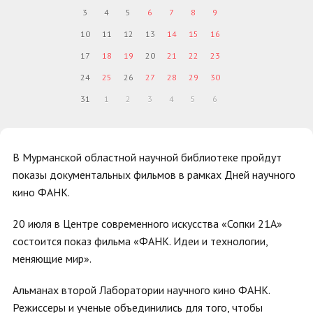
3
4
5
6
7
8
9
10
11
12
13
14
15
16
17
18
19
20
21
22
23
24
25
26
27
28
29
30
31
1
2
3
4
5
6
В Мурманской областной научной библиотеке пройдут
показы документальных фильмов в рамках Дней научного
кино ФАНК.
20 июля в Центре современного искусства «Сопки 21А»
состоится показ фильма «ФАНК. Идеи и технологии,
меняющие мир».
Альманах второй Лаборатории научного кино ФАНК.
Режиссеры и ученые объединились для того, чтобы