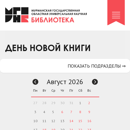
Клуб «Гиря и сельдерей»
Клуб «Семейный архив»
Клуб гидов
Коллегам
ДЕНЬ НОВОЙ КНИГИ
Контакты
ПОКАЗАТЬ ПОДРАЗДЕЛЫ ⇒
Август 2026
Пн
Вт
Ср
Чт
Пт
Сб
Вс
27
28
29
30
31
1
2
3
4
5
6
7
8
9
10
11
12
13
14
15
16
17
18
19
20
21
22
23