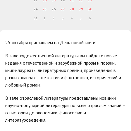
24
25
26
27
28
29
30
31
1
2
3
4
5
6
25 октября приглашаем на День новой книги!
В зале художественной литературы вы найдете новые
издания отечественной и зарубежной прозы и поэзии,
книги-лауреаты литературных премий, произведения в
разных жанрах – детектив и фантастика, исторический и
любовный роман.
В зале отраслевой литературы представлены новинки
научно-популярной литературы по всем отраслям знаний –
от истории до экономики, философии и
литературоведения.