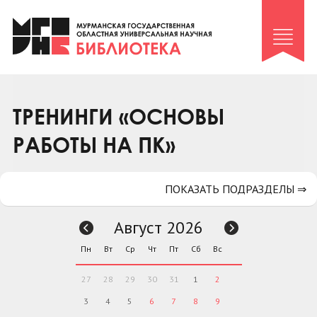
Клуб «Гиря и сельдерей»
Клуб «Семейный архив»
Клуб гидов
Коллегам
ТРЕНИНГИ «ОСНОВЫ
Контакты
РАБОТЫ НА ПК»
ПОКАЗАТЬ ПОДРАЗДЕЛЫ ⇒
Август 2026
Пн
Вт
Ср
Чт
Пт
Сб
Вс
27
28
29
30
31
1
2
3
4
5
6
7
8
9