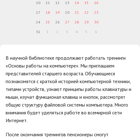
10
11
12
13
14
15
16
17
18
19
20
21
22
23
24
25
26
27
28
29
30
31
1
2
3
4
5
6
В научной библиотеке продолжают работать тренинги
«Основы работы на компьютере». Мы приглашаем
представителей старшего возраста. Обучающиеся
познакомятся с краткой историей компьютерной техники,
типами устройств, узнают принципы работы клавиатуры и
мыши, изучат функционал клавиш и кнопок, рассмотрят
общую структуру файловой системы компьютера. Много
внимания будет уделяться работе во всемирной сети
Интернет.
После окончания тренингов пенсионеры смогут