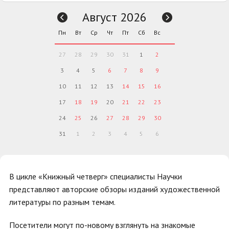
Август 2026
Пн
Вт
Ср
Чт
Пт
Сб
Вс
27
28
29
30
31
1
2
3
4
5
6
7
8
9
10
11
12
13
14
15
16
17
18
19
20
21
22
23
24
25
26
27
28
29
30
31
1
2
3
4
5
6
В цикле «Книжный четверг» специалисты Научки
представляют авторские обзоры изданий художественной
литературы по разным темам.
Посетители могут по-новому взглянуть на знакомые