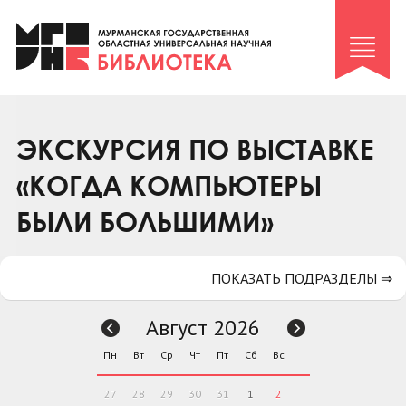
Клуб «Гиря и сельдерей»
Клуб «Семейный архив»
Клуб гидов
Коллегам
ЭКСКУРСИЯ ПО ВЫСТАВКЕ
Контакты
«КОГДА КОМПЬЮТЕРЫ
БЫЛИ БОЛЬШИМИ»
ПОКАЗАТЬ ПОДРАЗДЕЛЫ ⇒
Август 2026
Пн
Вт
Ср
Чт
Пт
Сб
Вс
27
28
29
30
31
1
2