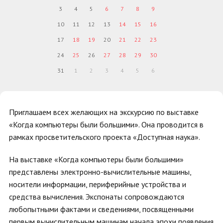
3
4
5
6
7
8
9
10
11
12
13
14
15
16
17
18
19
20
21
22
23
24
25
26
27
28
29
30
31
1
2
3
4
5
6
Приглашаем всех желающих на экскурсию по выставке
«Когда компьютеры были большими». Она проводится в
рамках просветительского проекта «Доступная наука».
На выставке «Когда компьютеры были большими»
представлены электронно-вычислительные машины,
носители информации, периферийные устройства и
средства вычисления. Экспонаты сопровождаются
любопытными фактами и сведениями, посвященными
первым вычислительным машинам начала эпохи появления