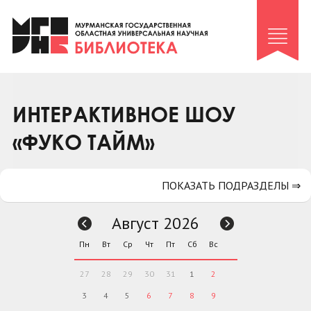
Клуб «Гиря и сельдерей»
Клуб «Семейный архив»
Клуб гидов
Коллегам
ИНТЕРАКТИВНОЕ ШОУ
Контакты
«ФУКО ТАЙМ»
ПОКАЗАТЬ ПОДРАЗДЕЛЫ ⇒
Август 2026
Пн
Вт
Ср
Чт
Пт
Сб
Вс
27
28
29
30
31
1
2
3
4
5
6
7
8
9