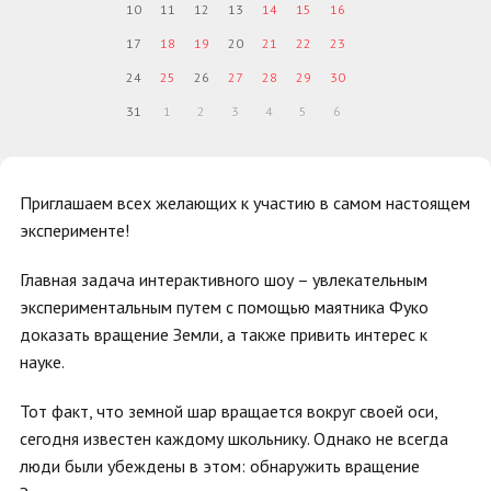
10
11
12
13
14
15
16
17
18
19
20
21
22
23
24
25
26
27
28
29
30
31
1
2
3
4
5
6
Приглашаем всех желающих к участию в самом настоящем
эксперименте!
Главная задача интерактивного шоу – увлекательным
экспериментальным путем с помощью маятника Фуко
доказать вращение Земли, а также привить интерес к
науке.
Тот факт, что земной шар вращается вокруг своей оси,
сегодня известен каждому школьнику. Однако не всегда
люди были убеждены в этом: обнаружить вращение