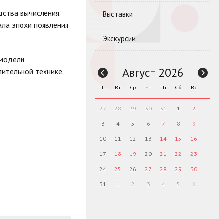
ства вычисления.
Выставки
ла эпохи появления
Экскурсии
 модели
Август 2026
лительной технике.
Пн
Вт
Ср
Чт
Пт
Сб
Вс
27
28
29
30
31
1
2
3
4
5
6
7
8
9
10
11
12
13
14
15
16
17
18
19
20
21
22
23
24
25
26
27
28
29
30
31
1
2
3
4
5
6