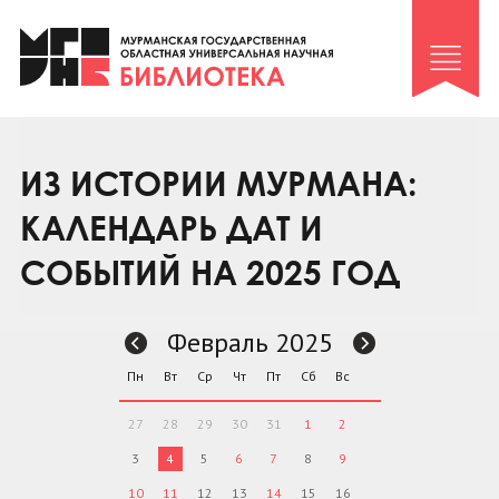
Клуб «Гиря и сельдерей»
Клуб «Семейный архив»
Клуб гидов
Коллегам
ИЗ ИСТОРИИ МУРМАНА:
Контакты
КАЛЕНДАРЬ ДАТ И
СОБЫТИЙ НА 2025 ГОД
Февраль 2025
Пн
Вт
Ср
Чт
Пт
Сб
Вс
27
28
29
30
31
1
2
3
4
5
6
7
8
9
10
11
12
13
14
15
16