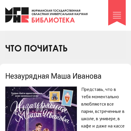
Клуб «Гиря и сельдерей»
Клуб «Семейный архив»
Клуб гидов
Коллегам
ЧТО ПОЧИТАТЬ
Контакты
Незаурядная Маша Иванова
Представь, что в
тебя моментально
влюбляются все
парни, встреченные в
школе, в универе, в
кафе и даже на кассе